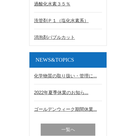
過酸化水素３５％
洗管剤Ｐ１（塩化水素系）
消泡剤バブルカット
NEWS&TOPICS
化学物質の取り扱い・管理に...
2022年夏季休業のお知ら...
ゴールデンウィーク期間休業...
一覧へ